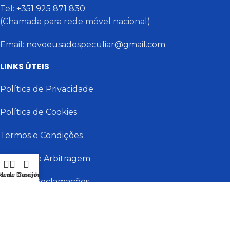
Tel:
+351 925 871 830
(Chamada para rede móvel nacional)
Email:
novoeusadospeculiar@gmail.com
LINKS ÚTEIS
Política de Privacidade
Política de Cookies
Termos e Condições
Centro de Arbitragem
sta de Desejos
Menu
Carrinho
Livro de Reclamações
Tudosevende | Todos os direitos reservados | Design e