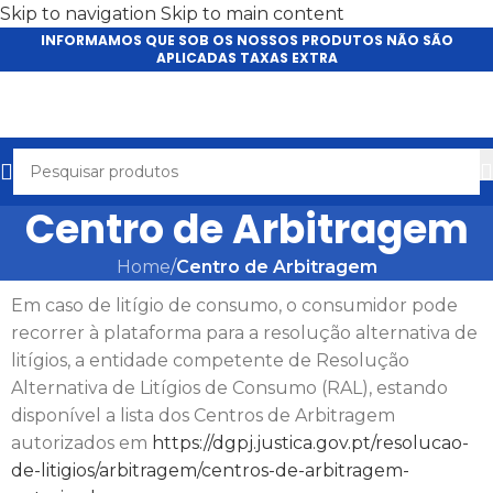
Skip to navigation
Skip to main content
INFORMAMOS QUE SOB OS NOSSOS PRODUTOS NÃO SÃO
APLICADAS TAXAS EXTRA
Centro de Arbitragem
Home
/
Centro de Arbitragem
Em caso de litígio de consumo, o consumidor pode
recorrer à plataforma para a resolução alternativa de
litígios, a entidade competente de Resolução
Alternativa de Litígios de Consumo (RAL), estando
disponível a lista dos Centros de Arbitragem
autorizados em
https://dgpj.justica.gov.pt/resolucao-
de-litigios/arbitragem/centros-de-arbitragem-